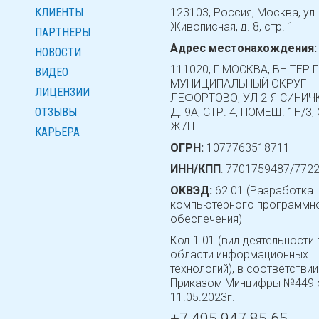
КЛИЕНТЫ
123103, Россия, Москва, ул.
Живописная, д. 8, стр. 1
ПАРТНЕРЫ
Адрес местонахождения:
НОВОСТИ
111020, Г.МОСКВА, ВН.ТЕР.Г
ВИДЕО
МУНИЦИПАЛЬНЫЙ ОКРУГ
ЛИЦЕНЗИИ
ЛЕФОРТОВО, УЛ 2-Я СИНИЧ
ОТЗЫВЫ
Д. 9А, СТР. 4, ПОМЕЩ. 1Н/3
Ж7П
КАРЬЕРА
ОГРН:
1077763518711
ИНН/КПП
: 7701759487/772
ОКВЭД:
62.01 (Разработка
компьютерного программн
обеспечения)
Код 1.01 (вид деятельности 
области информационных
технологий), в соответствии
Приказом Минцифры №449 
11.05.2023г.
+7 495 947 85 65